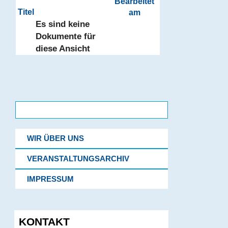
Bearbeitet
Has
Titel
am
attachment
Es sind keine
Dokumente für
diese Ansicht
Suchen
nach:
WIR ÜBER UNS
VERANSTALTUNGSARCHIV
IMPRESSUM
KONTAKT